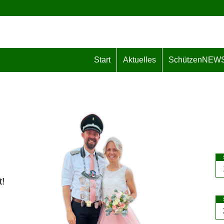
Start
Aktuelles
SchützenNEW
!