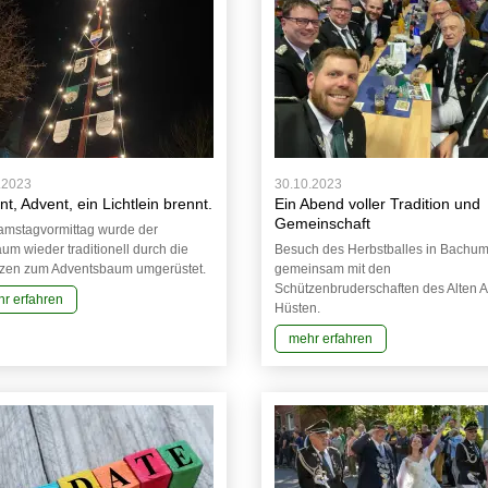
.2023
30.10.2023
t, Advent, ein Lichtlein brennt.
Ein Abend voller Tradition und
Gemeinschaft
mstagvormittag wurde der
um wieder traditionell durch die
Besuch des Herbstballes in Bachu
zen zum Adventsbaum umgerüstet.
gemeinsam mit den
Schützenbruderschaften des Alten 
r erfahren
Hüsten.
mehr erfahren