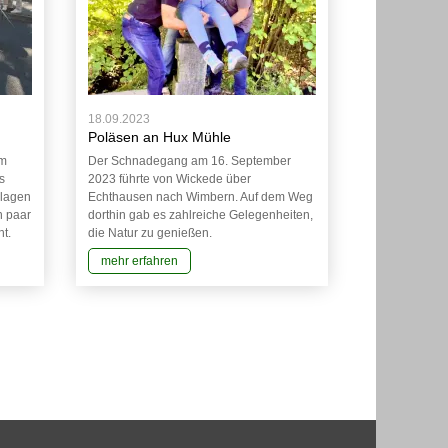
18.09.2023
Poläsen an Hux Mühle
am
Der Schnadegang am 16. September
s
2023 führte von Wickede über
llagen
Echthausen nach Wimbern. Auf dem Weg
n paar
dorthin gab es zahlreiche Gelegenheiten,
t.
die Natur zu genießen.
mehr erfahren