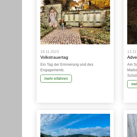
18.11.2023
13.11
Volkstrauertag
Adven
Ein Tag der Erinnerung und des
Am Sa
Engagements.
Maiba
Schüt
mehr erfahren
meh