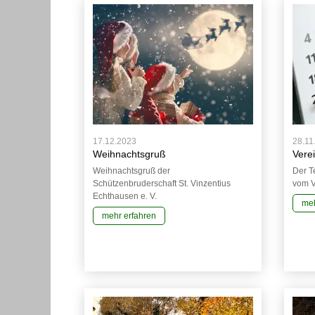
17.12.2023
28.11
Weihnachtsgruß
Vere
Weihnachtsgruß der
Der T
Schützenbruderschaft St. Vinzentius
vom V
Echthausen e. V.
meh
mehr erfahren