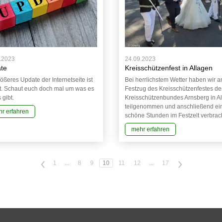
.2023
24.09.2023
te
Kreisschützenfest in Allagen
rößeres Update der Internetseite ist
Bei herrlichstem Wetter haben wir 
gt. Schaut euch doch mal um was es
Festzug des Kreisschützenfestes de
 gibt.
Kreisschützenbundes Arnsberg in A
teilgenommen und anschließend ei
r erfahren
schöne Stunden im Festzelt verbrach
mehr erfahren
<
1
...
8
9
10
11
12
...
17
>