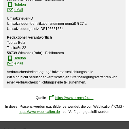
Telefon
eMail
Umsatzsteuer-ID
Umsatzsteuer-Identifikationsnummer gemäß § 27 a
Umsatzsteuergesetz: DE126631654
Redaktionell verantwortlich
Tobias Belz
Talstraße 22
58739 Wickede (Ruhr) - Echthausen
Telefon
eMail
Verbraucherstreitbeilegung/Universalschlichtungsstelle
Wir sind nicht bereit oder verpflichtet, an Streitbeilegungsverfahren vor
einer Verbraucherschlichtungsstelle teilzunehmen.
Quelle:
https://www.e-recht24.de
®
In dieser Präsenz werden u.a. Bilder verwendet, die von Weblication
CMS -
https://www.weblication.de
- zur Verfügung gestellt werden.