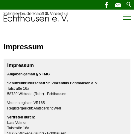
Start
Aktuelles
Impressum
SchützenNEWS
Impressum
Termine
Angaben gemäß § 5 TMG
Schützenbruderschaft St. Vinzentius Echthausen e. V.
Verein
Talstraße 16a
58739 Wickede (Ruhr) - Echthausen
Service
Vereinsregister: VR165
Registergericht: Amtsgericht Werl
Kontakt
Vertreten durch:
Lars Velmer
Talstraße 16a
58739 Wickede (Ruhr) - Echthausen