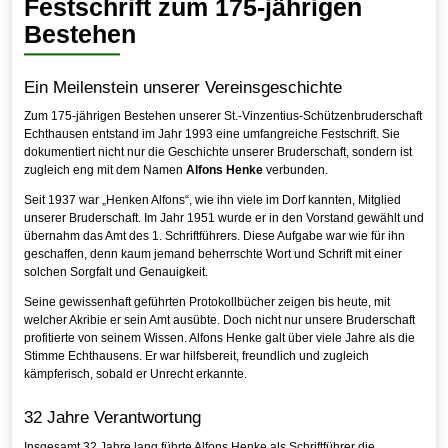
Festschrift zum 175-jährigen
Bestehen
Ein Meilenstein unserer Vereinsgeschichte
Zum 175-jährigen Bestehen unserer St.-Vinzentius-Schützenbruderschaft
Echthausen entstand im Jahr 1993 eine umfangreiche Festschrift. Sie
dokumentiert nicht nur die Geschichte unserer Bruderschaft, sondern ist
zugleich eng mit dem Namen
Alfons Henke
verbunden.
Seit 1937 war „Henken Alfons“, wie ihn viele im Dorf kannten, Mitglied
unserer Bruderschaft. Im Jahr 1951 wurde er in den Vorstand gewählt und
übernahm das Amt des 1. Schriftführers. Diese Aufgabe war wie für ihn
geschaffen, denn kaum jemand beherrschte Wort und Schrift mit einer
solchen Sorgfalt und Genauigkeit.
Seine gewissenhaft geführten Protokollbücher zeigen bis heute, mit
welcher Akribie er sein Amt ausübte. Doch nicht nur unsere Bruderschaft
profitierte von seinem Wissen. Alfons Henke galt über viele Jahre als die
Stimme Echthausens. Er war hilfsbereit, freundlich und zugleich
kämpferisch, sobald er Unrecht erkannte.
32 Jahre Verantwortung
Insgesamt 32 Jahre lang führte Alfons Henke als Schriftführer die