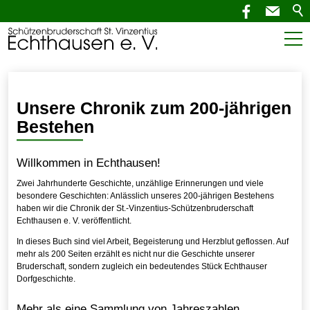
Start
Aktuelles
Unsere Chronik zum 200-jährigen
Bestehen
SchützenNEWS
Willkommen in Echthausen!
Termine
Zwei Jahrhunderte Geschichte, unzählige Erinnerungen und viele
besondere Geschichten: Anlässlich unseres 200-jährigen Bestehens
Verein
haben wir die Chronik der St.-Vinzentius-Schützenbruderschaft
Echthausen e. V. veröffentlicht.
Vorstand
In dieses Buch sind viel Arbeit, Begeisterung und Herzblut geflossen. Auf
Jungschützen
mehr als 200 Seiten erzählt es nicht nur die Geschichte unserer
Schützenkids
Bruderschaft, sondern zugleich ein bedeutendes Stück Echthauser
Dorfgeschichte.
Königspaare
Schützenjung
Mehr als eine Sammlung von Jahreszahlen