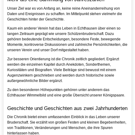
Historie
Unser Ziel war es von Anfang an, keine reine Aneinanderreihung von
Chronik
Daten und Ereignissen zu schaffen. Im Mittelpunkt stehen vielmehr die
Geschichten hinter der Geschichte.
Service
Kaum ein anderer Verein hat das Leben in Echthausen über einen so
langen Zeitraum geprägt wie unsere Schützenbruderschaft. Dazu
Kontakt
gehören bedeutende Entscheidungen, besondere Feste, bewegende
Momente, kontroverse Diskussionen und zahlreiche Persönlichkeiten, die
unseren Verein und unser Dorf mitgestaltet haben.
Zur besseren Orientierung ist die Chronik zeitlich gegliedert. Ergänzt
werden die einzelnen Kapitel durch Anekdoten, Sonderthemen,
Kuriositäten und Biografien. Viele Beiträge sind bewusst mit einem
Augenzwinkern geschrieben und werden durch historische sowie
außergewöhnliche Bilder ergänzt.
Zu den besonderen Höhepunkten gehören unter anderem das
Echthauser Wimmelbild und eine große Übersicht unserer Königspaare.
Geschichte und Geschichten aus zwei Jahrhunderten
Die Chronik bietet einen umfassenden Einblick in das Leben unserer
Bruderschaft. Sie erzählt von großen Festen und kleinen Begebenheiten,
von Traditionen, Veränderungen und Menschen, die ihre Spuren
hinterlassen haben.