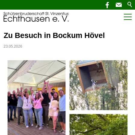
Start
Zu Besuch in Bockum Hövel
Aktuelles
23.05.2026
SchützenNEWS
Termine
Verein
Service
Kontakt