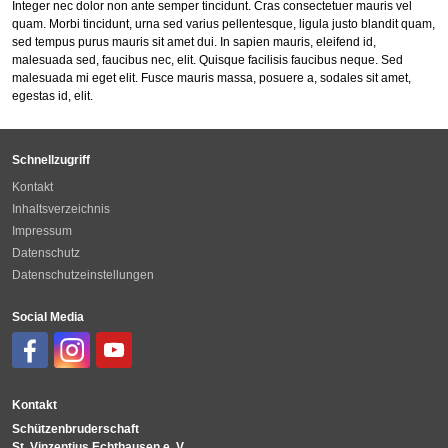
Integer nec dolor non ante semper tincidunt. Cras consectetuer mauris vel
quam. Morbi tincidunt, urna sed varius pellentesque, ligula justo blandit quam,
sed tempus purus mauris sit amet dui. In sapien mauris, eleifend id,
malesuada sed, faucibus nec, elit. Quisque facilisis faucibus neque. Sed
malesuada mi eget elit. Fusce mauris massa, posuere a, sodales sit amet,
egestas id, elit.
Schnellzugriff
Kontakt
Inhaltsverzeichnis
Impressum
Datenschutz
Datenschutzeinstellungen
Social Media
Kontakt
Schützenbruderschaft
St. Vinzentius Echthausen e. V.