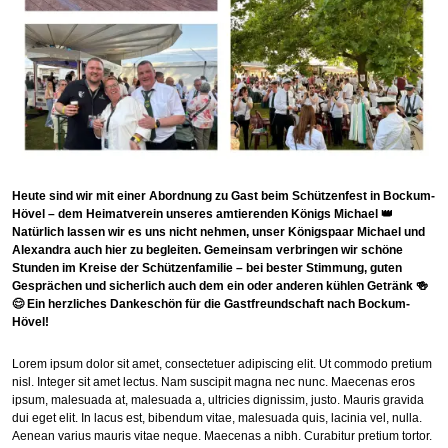
Heute sind wir mit einer Abordnung zu Gast beim Schützenfest in Bockum-
Hövel – dem Heimatverein unseres amtierenden Königs Michael 👑
Natürlich lassen wir es uns nicht nehmen, unser Königspaar Michael und
Alexandra auch hier zu begleiten. Gemeinsam verbringen wir schöne
Stunden im Kreise der Schützenfamilie – bei bester Stimmung, guten
Gesprächen und sicherlich auch dem ein oder anderen kühlen Getränk 🍻
😊 Ein herzliches Dankeschön für die Gastfreundschaft nach Bockum-
Hövel!
Lorem ipsum dolor sit amet, consectetuer adipiscing elit. Ut commodo pretium
nisl. Integer sit amet lectus. Nam suscipit magna nec nunc. Maecenas eros
ipsum, malesuada at, malesuada a, ultricies dignissim, justo. Mauris gravida
dui eget elit. In lacus est, bibendum vitae, malesuada quis, lacinia vel, nulla.
Aenean varius mauris vitae neque. Maecenas a nibh. Curabitur pretium tortor.