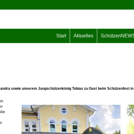
Start
Aktuelles
SchützenNEW
xandra sowie unserem Jungschützenkönig Tobias zu Gast beim Schützenfest in
en
er
die
es