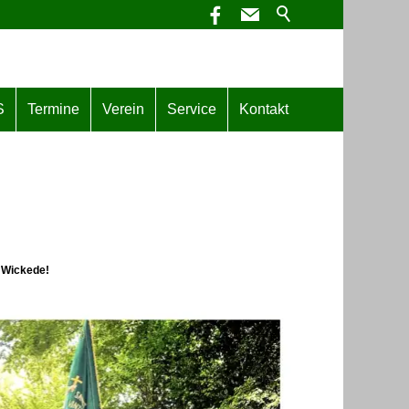
S
Termine
Verein
Service
Kontakt
 Wickede!