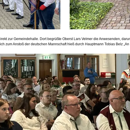
irekt zur Gemeindehalle. Dort begrüßte Oberst Lars Velmer die Anwesenden, dar
ich zum Anstoß der deutschen Mannschaft hieß durch Hauptmann Tobias Belz „An d