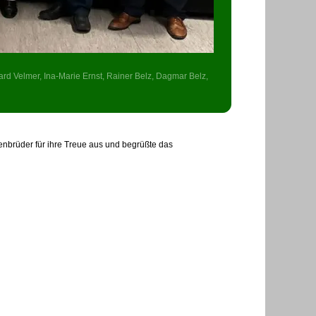
ard Velmer, Ina-Marie Ernst, Rainer Belz, Dagmar Belz,
enbrüder für ihre Treue aus und begrüßte das