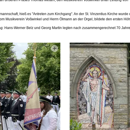
rmannschaft, hieß es "Antreten zum Kirchgang". An der St. Vinzentius Kirche wurd
vom Musikverein Voßwinkel und Herrn Ölmann an der Orgel, bildete den ersten Hö
Tag: Hans-Werner Belz und Georg Martin legten nach zusammengerechnet 70 Jahren