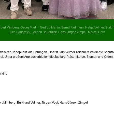
gelbert Mimberg, Georg Martin, Gertrud Martin, Bernd Fartmann, Helga Velmer, Burkh
Julia Bauerdick, Jochen Bauerdick, Hans-Jürgen Zimpel, Marcel Horn
weiterer Höhepunkt: die Ehrungen. Oberst Lars Velmer zeichnete verdiente Schütz
el. Unter großem Applaus erhielten die Jubilare Präsentkörbe, Blumen und Orden.
cking
rt Mimberg, Burkhard Velmer, Jürgen Vogt, Hans-Jürgen Zimpel