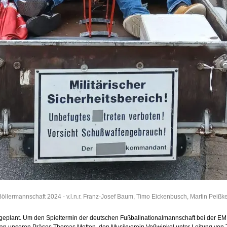
Böllermannschaft 2024 - v.l.n.r. Franz-Josef Baum, Timo Eickenbusch, Martin Peißke
s geplant. Um den Spieltermin der deutschen Fußballnationalmannschaft bei der 
an unseren Präses Thomas Metten, den Musikverein Voßwinkel unter Leitung von 