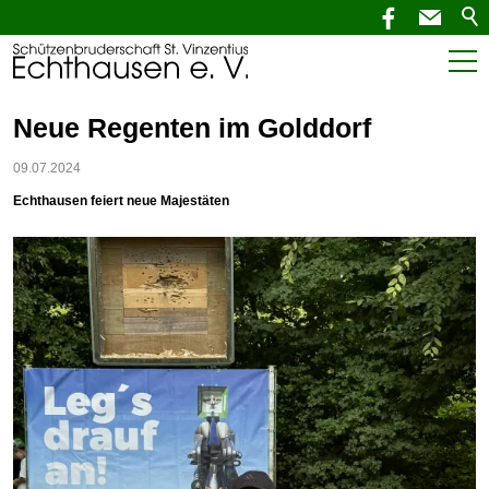
Start
Neue Regenten im Golddorf
Aktuelles
09.07.2024
Echthausen feiert neue Majestäten
SchützenNEWS
Termine
Verein
Service
Kontakt