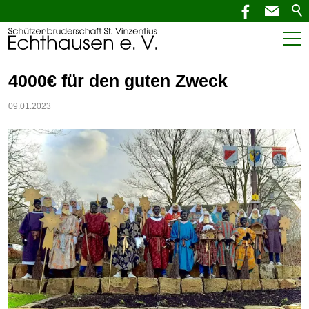
Start
4000€ für den guten Zweck
Aktuelles
09.01.2023
SchützenNEWS
Termine
Verein
Service
Kontakt