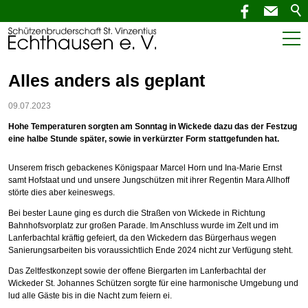
Start
Alles anders als geplant
Aktuelles
09.07.2023
Hohe Temperaturen sorgten am Sonntag in Wickede dazu das der Festzug
SchützenNEWS
eine halbe Stunde später, sowie in verkürzter Form stattgefunden hat.
Termine
Unserem frisch gebackenes Königspaar Marcel Horn und Ina-Marie Ernst
samt Hofstaat und und unsere Jungschützen mit ihrer Regentin Mara Allhoff
störte dies aber keineswegs.
Verein
Bei bester Laune ging es durch die Straßen von Wickede in Richtung
Bahnhofsvorplatz zur großen Parade. Im Anschluss wurde im Zelt und im
Service
Lanferbachtal kräftig gefeiert, da den Wickedern das Bürgerhaus wegen
Sanierungsarbeiten bis voraussichtlich Ende 2024 nicht zur Verfügung steht.
Kontakt
Das Zeltfestkonzept sowie der offene Biergarten im Lanferbachtal der
Wickeder St. Johannes Schützen sorgte für eine harmonische Umgebung und
lud alle Gäste bis in die Nacht zum feiern ei.