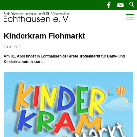
Start
Kinderkram Flohmarkt
Aktuelles
19.01.2023
Am 01. April findet in Echthausen der erste Trödelmarkt für Baby- und
SchützenNEWS
Kinderklamotten statt.
Termine
Verein
Service
Kontakt