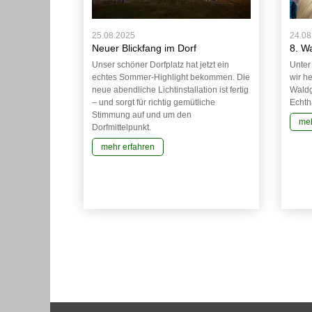
25.08.2025
24.08
Neuer Blickfang im Dorf
8. Wa
Unser schöner Dorfplatz hat jetzt ein
Unter
echtes Sommer-Highlight bekommen. Die
wir h
neue abendliche Lichtinstallation ist fertig
Waldg
– und sorgt für richtig gemütliche
Echth
Stimmung auf und um den
meh
Dorfmittelpunkt.
mehr erfahren