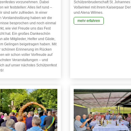
Schützenbruderschaft St. Johannes
zenfestes vorzunehmen. Dabei
Voßwinkel mit ihrem Kaiserpaar De
n wir feststellen: Alles lief rund –
und Alena Wilmes.
r sind sehr zufrieden. In einer
n Vorstandssitzung haben wir die
mehr erfahren
nisse besprochen und noch einmal
kt, wie viel Freude uns das Fest
ht hat. Ein großes Dankeschön
n alle Mitglieder, Helfer und Gäste,
um Gelingen beigetragen haben. Mit
r schönen Erinnerung im Rücken
en wir schon voller Vorfreude auf
ächsten Veranstaltungen – und
lich auf unser nächstes Schützenfest
26!