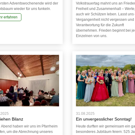
rsten Adventswochenende wird der
Volkstrauertag mahnt uns an Friede
tsbaum wieder für uns funkeln.
Freiheit und Zusammenhalt – Werte,
auch wir Schützen leben. Lasst uns 
r erfahren
Vergangenheit nicht vergessen und
Verantwortung für die Zukunft
übernehmen. Frieden beginnt bei j
Einzelnen von uns.
31.08.2025
.2025
Ein unvergesslicher Sonntag!
ziehen Bilanz
Heute durften wir gemeinsam ein g
 Abend haben wir uns im Pfarrheim
besonderes Jubiläum feiern: 525 Ja
ffen, um die Abrechnung unseres