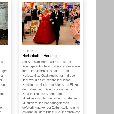
27.10.2025
Herbstball in Herdringen
luss
Am Samstag waren wir mit unserem
Königspaar Michael und Alexandra sowie
ungen
ihrem fröhlichen Hofstaat auf dem
z am
Herbstball zu Gast. Ausrichter in diesem
er
Jahr war die Schützenbruderschaft
tten
Herdringen. Nach dem feierlichen Einzug
der Fahnen und Königspaare wurde
iege
zunächst zu den Klängen des
Musikvereins Herdringen und später zu
Musik vom Beatbaer ausgelassen
der
gefeiert! Kurz vor der Zeitumstellung ging
r
es dann mit dem Bus zurück ins stromlose