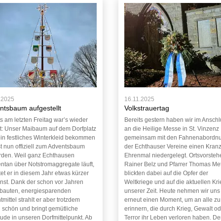
.2025
16.11.2025
ntsbaum aufgestellt
Volkstrauertag
ts am letzten Freitag war’s wieder
Bereits gestern haben wir im Ansch
t: Unser Maibaum auf dem Dorfplatz
an die Heilige Messe in St. Vinzenz
ein festliches Winterkleid bekommen
gemeinsam mit den Fahnenabordn
st nun offiziell zum Adventsbaum
der Echthauser Vereine einen Kran
den. Weil ganz Echthausen
Ehrenmal niedergelegt. Ortsvorsteh
tan über Notstromaggregate läuft,
Rainer Belz und Pfarrer Thomas Me
tet er in diesem Jahr etwas kürzer
blickten dabei auf die Opfer der
onst. Dank der schon vor Jahren
Weltkriege und auf die aktuellen Kr
bauten, energiesparenden
unserer Zeit. Heute nehmen wir uns
mittel strahlt er aber trotzdem
erneut einen Moment, um an alle zu
ig schön und bringt gemütliche
erinnern, die durch Krieg, Gewalt o
eude in unseren Dorfmittelpunkt. Ab
Terror ihr Leben verloren haben. De