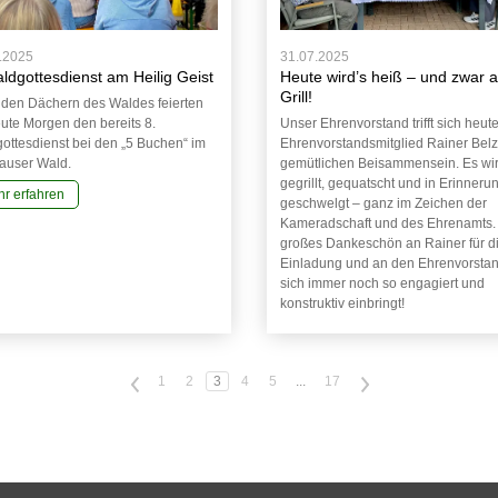
.2025
31.07.2025
ldgottesdienst am Heilig Geist
Heute wird’s heiß – und zwar 
Grill!
 den Dächern des Waldes feierten
eute Morgen den bereits 8.
Unser Ehrenvorstand trifft sich heute
ottesdienst bei den „5 Buchen“ im
Ehrenvorstandsmitglied Rainer Bel
auser Wald.
gemütlichen Beisammensein. Es wi
gegrillt, gequatscht und in Erinner
r erfahren
geschwelgt – ganz im Zeichen der
Kameradschaft und des Ehrenamts.
großes Dankeschön an Rainer für d
Einladung und an den Ehrenvorstan
sich immer noch so engagiert und
konstruktiv einbringt!
<
1
2
3
4
5
...
17
>