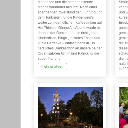
Möhnesee und die beeindruckende
Schüt
Möhnestaumauer besucht. Nach einer
konnte
spannenden, zweistündigen Führung und
und wi
dem Tonkneten für die Kinder ging’s
kurze
weiter zum gemütlichen Kaffeetrinken auf
Ergeb
Hof Thiele in Günne Am Abend wurde es
gemer
dann in der Gemeindehalle richtig bunt:
gemac
Kinderdisco, Bingo , leckeres Essen und
geht a
kühle Getränke – einfach perfekt! Ein
die z
herzliches Dankeschön an unsere beiden
diese
Organisatoren Achim und Patrick für die
schau
super Planung
die n
natür
mehr erfahren
in 20