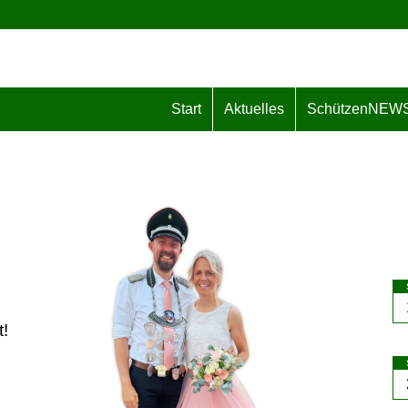
Start
Aktuelles
SchützenNEW
!