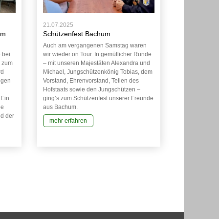
21.07.2025
am
Schützenfest Bachum
Auch am vergangenen Samstag waren
 bei
wir wieder on Tour. In gemütlicher Runde
z zum
– mit unseren Majestäten Alexandra und
rd
Michael, Jungschützenkönig Tobias, dem
ungen
Vorstand, Ehrenvorstand, Teilen des
Hofstaats sowie den Jungschützen –
 Ein
ging’s zum Schützenfest unserer Freunde
ie
aus Bachum.
d der
mehr erfahren